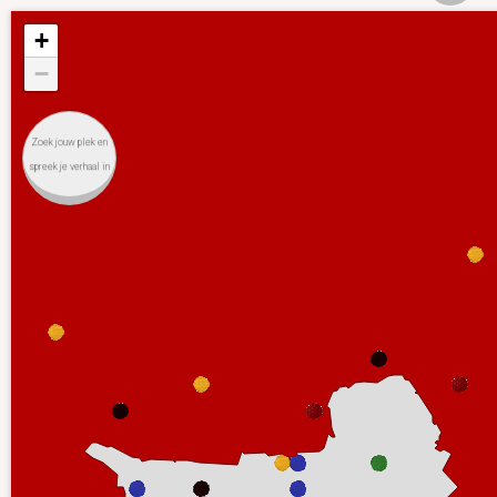
+
−
Zoek jouw plek en
spreek je verhaal in